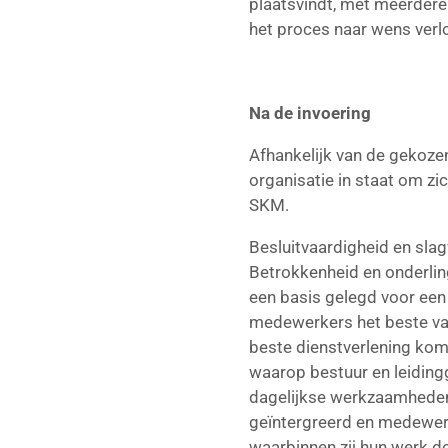
plaatsvindt, met meerde
het proces naar wens verloo
Na de invoering
Afhankelijk van de gekozen
organisatie in staat om zi
SKM.
Besluitvaardigheid en sla
Betrokkenheid en onderlin
een basis gelegd voor een 
medewerkers het beste van
beste dienstverlening komt
waarop bestuur en leiding
dagelijkse werkzaamheden
geïntergreerd en medewer
waarbinnen zij hun werk d