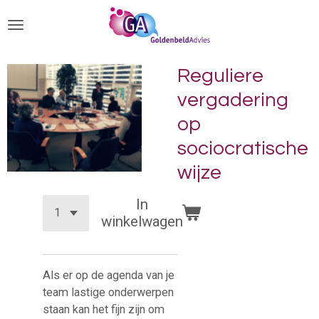
Ga
direct
naar
de
Reguliere
hoofdinhoud
vergadering
op
sociocratische
wijze
In
winkelwagen
Als er op de agenda van je
team lastige onderwerpen
staan kan het fijn zijn om